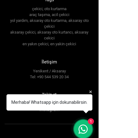
çekici, oto kurtarma
araç taşıma, acil çekici
yol yardım, aksaray oto kurtarma, aksaray oto
çekici
aksaray çekici, aksaray oto kurtarıcı, aksaray
cekici
en yakın çekici, en yakin çekici
İletişim
Yenikent / Aksaray
Tel:
+90 544 539 20 34
Takip et
Merhaba! Whatsapp için dokunabilirsin.
Facebook
Instagram
1